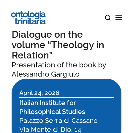
Skip
Menu
to
Menu
main
search
content
Dialogue on the
volume “Theology in
Relation”
Presentation of the book by
Alessandro Gargiulo
April 24, 2026
Italian Institute for
Philosophical Studies
Palazzo Serra di Cassano
Via Monte di Dio, 14