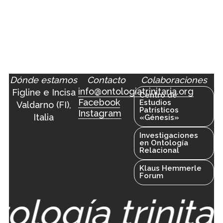
Dónde estamos
Contacto
Colaboraciones
info@ontologiatrinitaria.org
Figline e Incisa
Centro de
Facebook
Estudios
Valdarno (FI),
Patrísticos
Instagram
Italia
«Génesis»
Investigaciones
en Ontología
Relacional
Klaus Hemmerle
Forum
ología trinitar