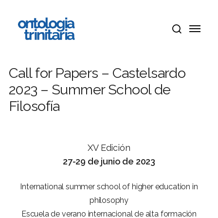
Ir
Menú
al
Menú
contenido
buscar
principal
Call for Papers – Castelsardo
2023 – Summer School de
Filosofía
XV Edición
27-29 de junio de 2023
International summer school of higher education in
philosophy
Escuela de verano internacional de alta formación