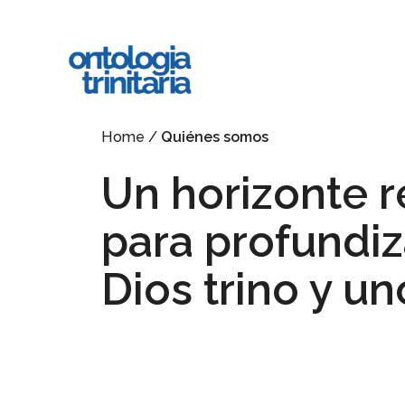
Ir
al
contenido
principal
Home
/
Quiénes somos
Un horizonte r
para profundiza
Dios trino y un