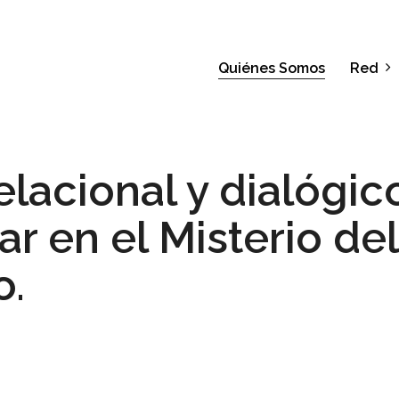
Quiénes Somos
Red
elacional y dialógic
r en el Misterio del
o.