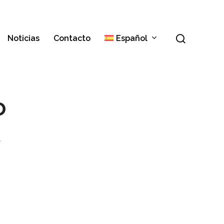
Menú
buscar
Noticias
Contacto
Español
Italiano
o
English