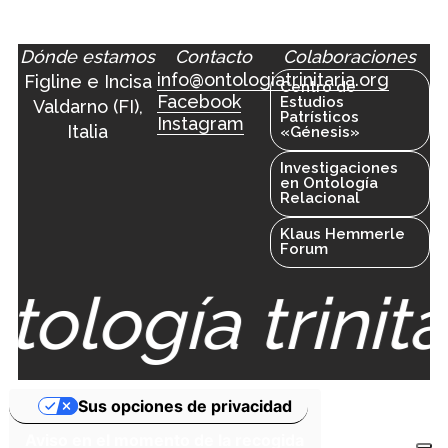
Dónde estamos
Contacto
Colaboraciones
info@ontologiatrinitaria.org
Figline e Incisa
Centro de
Facebook
Estudios
Valdarno (FI),
Patrísticos
Instagram
Italia
«Génesis»
Investigaciones
en Ontología
Relacional
Klaus Hemmerle
Forum
ología trinita
Sus opciones de privacidad
Aviso en el momento de la recogida