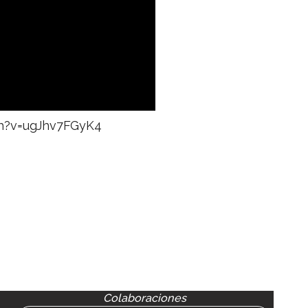
ch?v=ugJhv7FGyK4
Colaboraciones