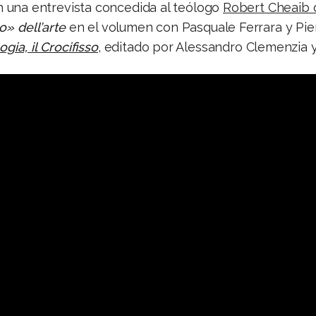
una entrevista concedida al teólogo
Robert Cheaib 
o» dell’arte
en el volumen con Pasquale Ferrara y Pi
gia, il Crocifisso
, editado por Alessandro Clemenzia