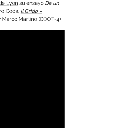
de Lyon
su ensayo
Da un
ero Coda,
Il Grido –
 y Marco Martino (DDOT-4)