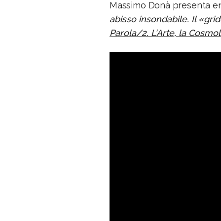
Massimo Donà presenta en 
abisso insondabile. Il «grid
Parola/2. L’Arte, la Cosmolo