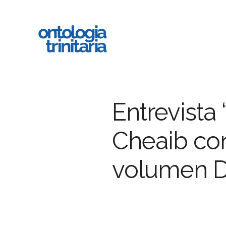
Ir
al
contenido
principal
Entrevista 
Cheaib co
volumen 