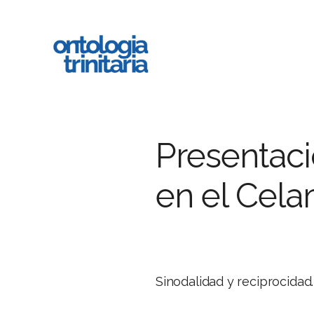
Ir
al
contenido
principal
Presentaci
en el Cel
Sinodalidad y reciprocida