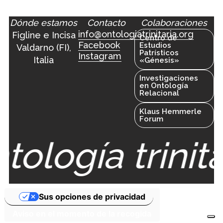
Dónde estamos
Contacto
Colaboraciones
info@ontologiatrinitaria.org
Figline e Incisa
Centro de
Facebook
Estudios
Valdarno (FI),
Patrísticos
Instagram
Italia
«Génesis»
Investigaciones
en Ontología
Relacional
Klaus Hemmerle
Forum
tología trinita
Sus opciones de privacidad
Aviso en el momento de la recogida