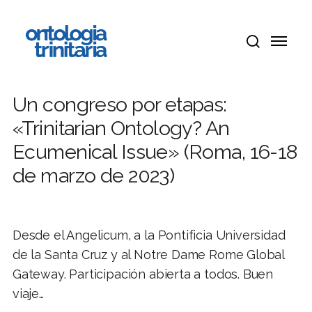
Ir
Menú
al
Menú
contenido
buscar
principal
Un congreso por etapas:
«Trinitarian Ontology? An
Ecumenical Issue» (Roma, 16-18
de marzo de 2023)
Desde el Angelicum, a la Pontificia Universidad
de la Santa Cruz y al Notre Dame Rome Global
Gateway. Participación abierta a todos. Buen
viaje…