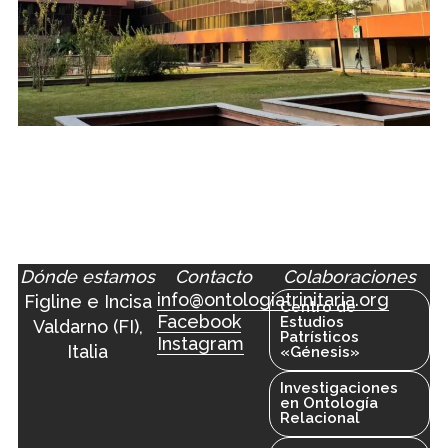
Dónde estamos
Contacto
Colaboraciones
info@ontologiatrinitaria.org
Figline e Incisa
Centro de
Facebook
Estudios
Valdarno (FI),
Patrísticos
Instagram
Italia
«Génesis»
Investigaciones
en Ontología
Relacional