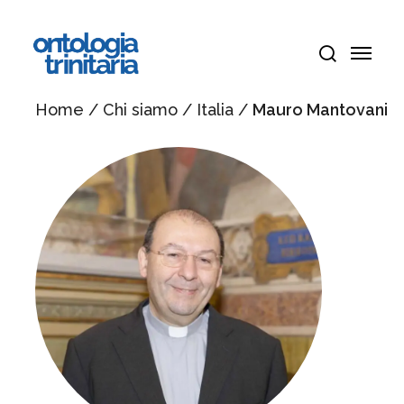
Vai
Menu
al
Menu
contenuto
cerca
principale
Home
/
Chi siamo
/
Italia
/
Mauro Mantovani