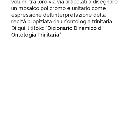
volumi tra loro via via articolati a disegnare
un mosaico policromo e unitario come
espressione dell’interpretazione della
realtà propiziata da un’ontologia trinitaria.
Di qui il titolo: “
Dizionario Dinamico di
Ontologia Trinitaria
”
Rifrazioni trinitarie
Gli ul
i primi