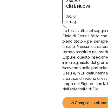
Editore
Città Nuova
Anno
202
3
La tesi svolta nel saggio
Cielo di Gesù: il fatto che 
pieno titolo – per sempr
umano. Nessuna creatura
tempo assoluto nel modo si
Eppure, questo insediamen
inimmaginabile del grembo
iscrivendo nella partecipazi
Gesù e, in lui, dell’umanità.
creatrice chiedono di ess
corpo del Signore con la li
dell’esteriorità di Dio.
Compra il volume