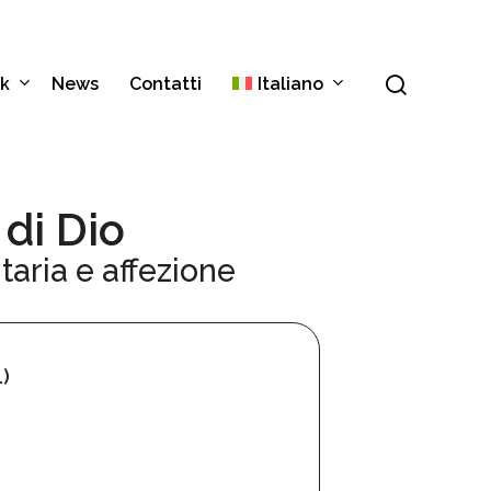
Menu
cerca
k
News
Contatti
Italiano
English
di Dio
Español
taria e affezione
)