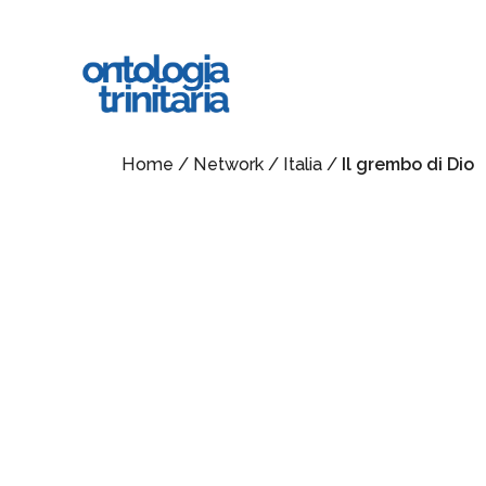
Vai
al
contenuto
principale
Home
/
Network
/
Italia
/
Il grembo di Dio