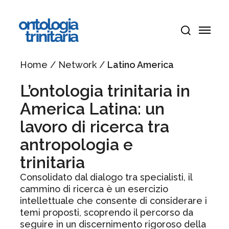
Vai
Menu
al
Menu
contenuto
cerca
principale
Home
/
Network
/
Latino America
L’ontologia trinitaria in
America Latina: un
lavoro di ricerca tra
antropologia e
trinitaria
Consolidato dal dialogo tra specialisti, il
cammino di ricerca è un esercizio
intellettuale che consente di considerare i
temi proposti, scoprendo il percorso da
seguire in un discernimento rigoroso della