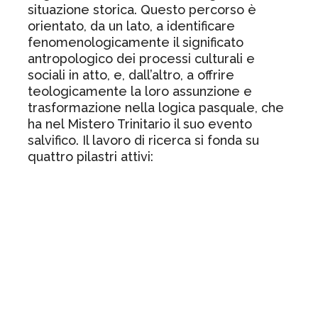
situazione storica. Questo percorso è
orientato, da un lato, a identificare
fenomenologicamente il significato
antropologico dei processi culturali e
sociali in atto, e, dall’altro, a offrire
teologicamente la loro assunzione e
trasformazione nella logica pasquale, che
ha nel Mistero Trinitario il suo evento
salvifico. Il lavoro di ricerca si fonda su
quattro pilastri attivi:
Tematizzare e avviare in forma iniziale
ed esplorativa il circolo ermeneutico
fecondo tra la lettura fenomenologica
e quella teologica.
Promuovere questa lettura in una
prospettiva interdisciplinare e
interculturale.