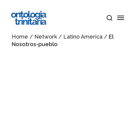
Vai
Menu
al
Menu
contenuto
cerca
principale
Home
/
Network
/
Latino America
/
El
Nosotros-pueblo