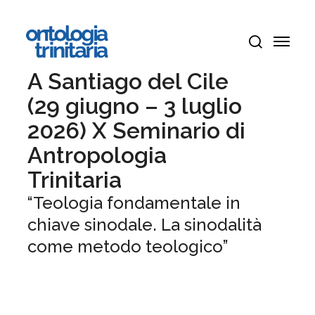
Vai
Menu
al
Menu
contenuto
cerca
principale
A Santiago del Cile
(29 giugno – 3 luglio
2026) X Seminario di
Antropologia
Trinitaria
“Teologia fondamentale in
chiave sinodale. La sinodalità
come metodo teologico”