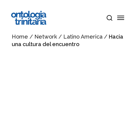
Vai
Menu
al
Menu
contenuto
cerca
principale
Home
/
Network
/
Latino America
/
Hacia
una cultura del encuentro