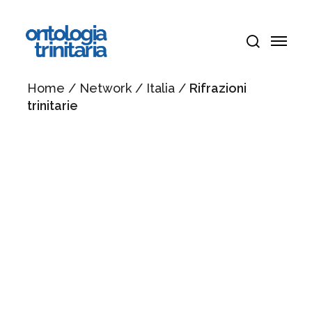
Vai
Menu
al
Menu
contenuto
cerca
principale
Home
/
Network
/
Italia
/
Rifrazioni
trinitarie