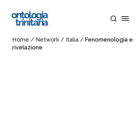
Vai
Menu
al
Menu
contenuto
cerca
principale
Home
/
Network
/
Italia
/
Fenomenologia e
rivelazione