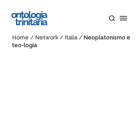
Vai
Menu
al
Menu
contenuto
cerca
principale
Home
/
Network
/
Italia
/
Neoplatonismo e
teo-logia