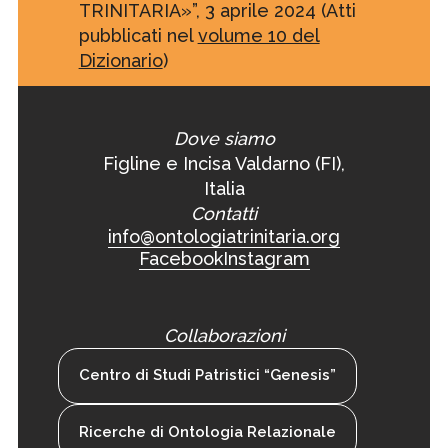
TRINITARIA»”, 3 aprile 2024 (Atti
pubblicati nel
volume 10 del
Dizionario
)
Dove siamo
Figline e Incisa Valdarno (FI),
Italia
Contatti
info@ontologiatrinitaria.org
Facebook
Instagram
Collaborazioni
Centro di Studi Patristici “Genesis”
Ricerche di Ontologia Relazionale