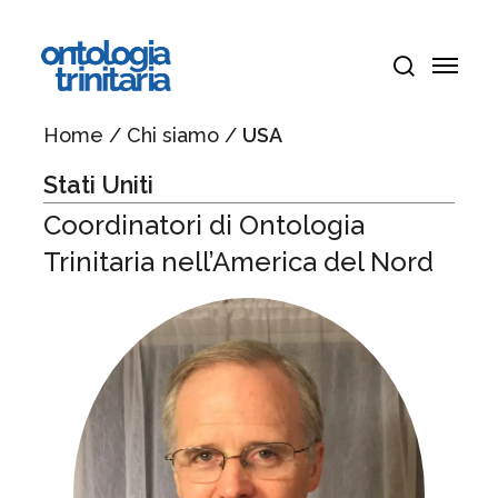
Vai
Menu
al
Menu
contenuto
cerca
principale
Home
/
Chi siamo
/
USA
Stati Uniti
Coordinatori di Ontologia
Trinitaria nell’America del Nord