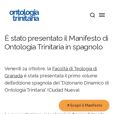
Vai
Menu
al
Menu
contenuto
cerca
principale
È stato presentato il Manifesto di
Ontologia Trinitaria in spagnolo
Venerdì 24 ottobre, la
Facoltà di Teologia di
Granada
è stata presentata il primo volume
dell’edizione spagnola del “Dizionario Dinamico di
Ontologia Trinitaria” (Ciudad Nueva).
Scopri il Manifesto