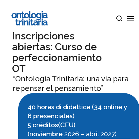
Ir
Me
al
Men
contenido
busca
principal
Inscripciones
abiertas: Curso de
perfeccionamiento
OT
“Ontología Trinitaria: una vía para
repensar el pensamiento”
40 horas di didattica (34 online y
6 presenciales)
5 créditos(CFU)
(
noviembre
2026 – abril 2027)