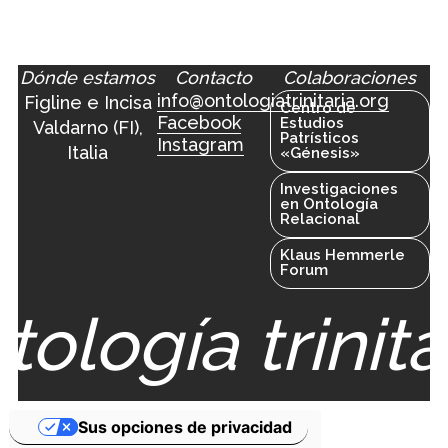
Dónde estamos
Contacto
Colaboraciones
info@ontologiatrinitaria.org
Figline e Incisa
Centro de
Facebook
Estudios
Valdarno (FI),
Patrísticos
Instagram
Italia
«Génesis»
Investigaciones
en Ontología
Relacional
Klaus Hemmerle
Forum
ología trinitar
Sus opciones de privacidad