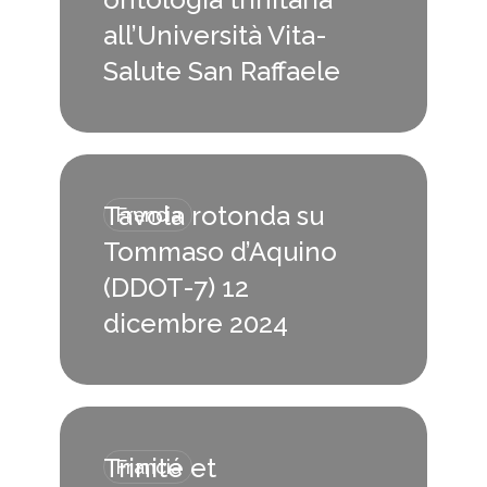
all’Università Vita-
Latino America
Salute San Raffaele
Spagna
Stati Uniti
Tavola rotonda su
Francia
Tommaso d’Aquino
(DDOT-7) 12
dicembre 2024
Trinité et
Francia