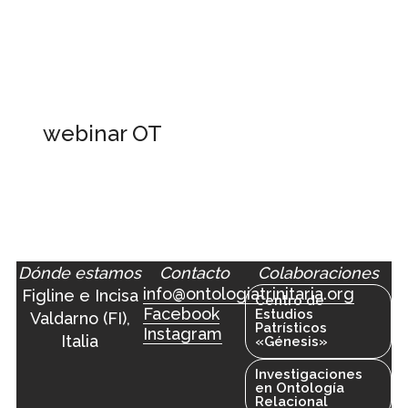
webinar OT
Dónde estamos
Contacto
Colaboraciones
info@ontologiatrinitaria.org
Figline e Incisa
Centro de
Facebook
Estudios
Valdarno (FI),
Patrísticos
Instagram
Italia
«Génesis»
Investigaciones
en Ontología
Relacional